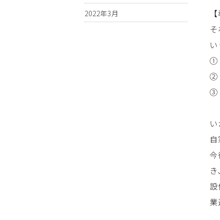
【
2022年3月
そ
い
①
②
③
い
自
今
き
設
業