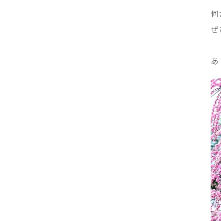
何
ぜ
あ