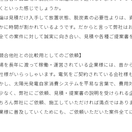
くといった感じでしょうか。
論は見積だけ入手して放置状態、脱炭素の必要性よりは、
かに時間が割かれているようです。だからと言って弊社は
全ての案件に対して誠実に向き合い、見積や各種ご提案書
競合他社との比較用としてのご依頼】
場を長年に渡って稼働・運営されている企業様には、昔か
社様がいらっしゃいます。電気をご契約されている会社様
かし、太陽光発電自家消費システムを平易な言葉で、費用
少なく、弊社にご依頼、見積・提案書の説明を受けられる
ちろん弊社にご依頼、施工していただければ満点ではあり
業様に普及していくためにも、ご依頼いただいた案件全て
。