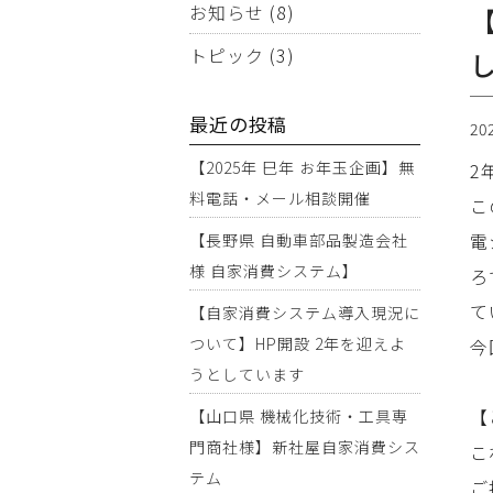
お知らせ
(8)
トピック
(3)
最近の投稿
20
【2025年 巳年 お年玉企画】無
2
料電話・メール相談開催
こ
電
【長野県 自動車部品製造会社
様 自家消費システム】
ろ
て
【自家消費システム導入現況に
ついて】HP開設 2年を迎えよ
今
うとしています
【
【山口県 機械化技術・工具専
門商社様】新社屋自家消費シス
こ
テム
ご